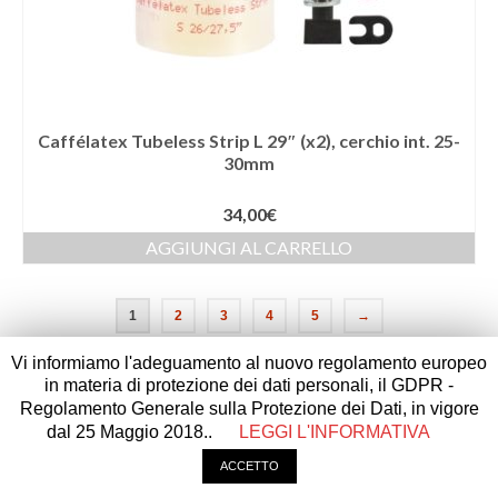
Caffélatex Tubeless Strip L 29″ (x2), cerchio int. 25-
30mm
34,00
€
AGGIUNGI AL CARRELLO
1
2
3
4
5
→
Vi informiamo l'adeguamento al nuovo regolamento europeo
in materia di protezione dei dati personali, il GDPR -
Regolamento Generale sulla Protezione dei Dati, in vigore
dal 25 Maggio 2018..
LEGGI L'INFORMATIVA
© 2026 Cravero Paolo e c.snc p.iva 01872850043 - realizzato da
underover
comunicazione
|
Privacy & Cookies Policy
ACCETTO
|
CONDIZIONI DI VENDITA