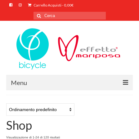
Carrello Acquisti
-
0,00
€
Cerca
per:
Menu
HOME
CHI SIAMO
Shop
SHOP ONLINE
CONTATTI
Visualizzazione di 1-24 di 120 risultati