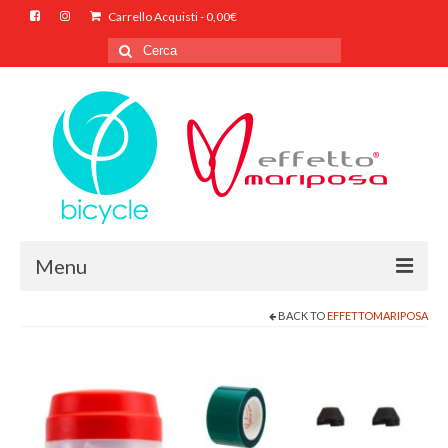
Carrello Acquisti
-
0,00
€
Cerca
per:
Menu
BACK TO
EFFETTOMARIPOSA
HOME
CHI SIAMO
SHOP ONLINE
CONTATTI