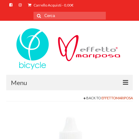
Carrello Acquisti
-
0,00
€
Cerca
per:
Menu
BACK TO
EFFETTOMARIPOSA
HOME
CHI SIAMO
SHOP ONLINE
CONTATTI