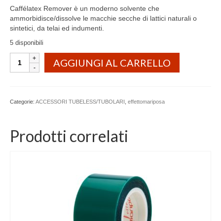
Caffélatex Remover è un moderno solvente che
ammorbidisce/dissolve le macchie secche di lattici naturali o
sintetici, da telai ed indumenti.
5 disponibili
Caffèlatex
AGGIUNGI AL CARRELLO
remover
50
ML
quantità
Categorie:
ACCESSORI TUBELESS/TUBOLARI
,
effettomariposa
Prodotti correlati