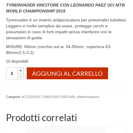
TYREINVADER VINCITORE CON LEONARDO PAEZ UCI MTB
WORLD CHAMPIONSHIP 2019
Tyreinvader è un inserto antipizzicatura per pneumatici tubeless.
Leggero e molto semplice da usare, protegge cerchi e
pneumatici in caso di forti impatti senza interferire con le
sensazioni di guida.
MISURE: 60mm (cerchio ext.w. 34-50mm, copertura 63-
80mm/2.5-3.2)
10 disponibili
Tyreinvader
AGGIUNGI AL CARRELLO
60-
inserto
antipizzicatura
(x2)
Categorie:
ACCESSORI TUBELESS/TUBOLARI
,
effettomariposa
quantità
Prodotti correlati