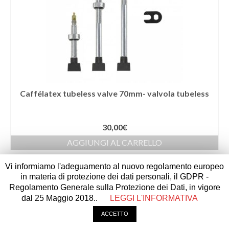
Caffélatex tubeless valve 70mm- valvola tubeless
30,00
€
AGGIUNGI AL CARRELLO
Vi informiamo l'adeguamento al nuovo regolamento europeo
in materia di protezione dei dati personali, il GDPR -
Regolamento Generale sulla Protezione dei Dati, in vigore
dal 25 Maggio 2018..
LEGGI L'INFORMATIVA
© 2026 Cravero Paolo e c.snc p.iva 01872850043 - realizzato da
underover
comunicazione
|
Privacy & Cookies Policy
ACCETTO
|
CONDIZIONI DI VENDITA