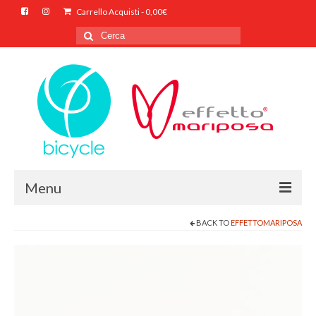
Carrello Acquisti
-
0,00
€
Cerca
per:
Menu
BACK TO
EFFETTOMARIPOSA
HOME
CHI SIAMO
SHOP ONLINE
CONTATTI