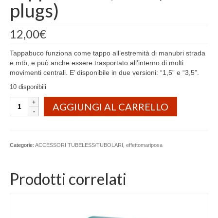
plugs)
12,00
€
Tappabuco funziona come tappo all’estremità di manubri strada
e mtb, e può anche essere trasportato all’interno di molti
movimenti centrali. E’ disponibile in due versioni: “1,5” e “3,5”.
10 disponibili
Tappabuco
AGGIUNGI AL CARRELLO
1,5
Kit
(5
plugs)
Categorie:
ACCESSORI TUBELESS/TUBOLARI
,
effettomariposa
quantità
Prodotti correlati