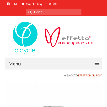
Carrello Acquisti
-
0,00
€
Cerca
per:
Menu
BACK TO
EFFETTOMARIPOSA
HOME
CHI SIAMO
SHOP ONLINE
CONTATTI