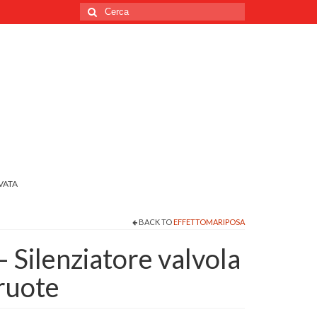
Cerca
per:
VATA
BACK TO
EFFETTOMARIPOSA
– Silenziatore valvola
 ruote