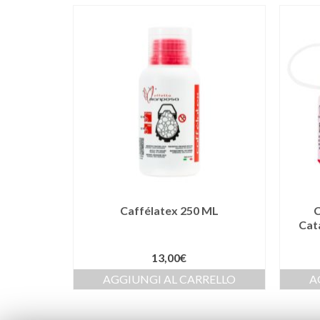
Caffélatex 250 ML
C
Cat
13,00
€
AGGIUNGI AL CARRELLO
A