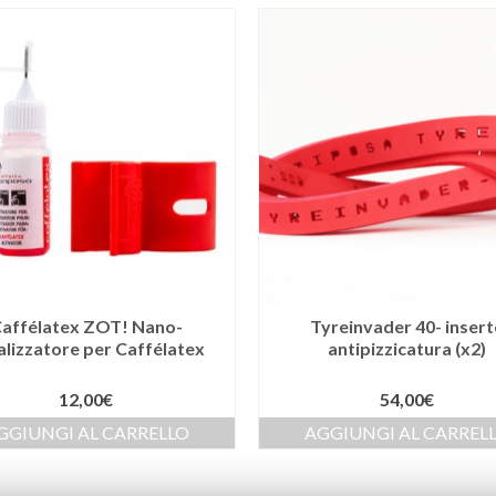
affélatex ZOT! Nano-
Tyreinvader 40- inser
alizzatore per Caffélatex
antipizzicatura (x2)
12,00
€
54,00
€
GGIUNGI AL CARRELLO
AGGIUNGI AL CARREL