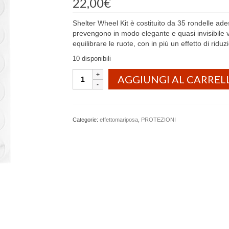
22,00
€
Shelter Wheel Kit è costituito da 35 rondelle adesi
prevengono in modo elegante e quasi invisibile vib
equilibrare le ruote, con in più un effetto di riduz
10 disponibili
shelter
AGGIUNGI AL CARREL
Wheel
Kit
-
Silenziatore
Categorie:
effettomariposa
,
PROTEZIONI
valvola
e
kit
equilibratura
ruote
quantità