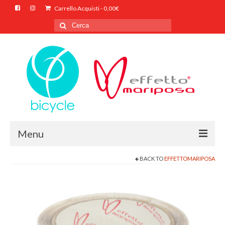
Carrello Acquisti
-
0,00
€
Cerca
per:
Menu
BACK TO
EFFETTOMARIPOSA
HOME
CHI SIAMO
SHOP ONLINE
CONTATTI